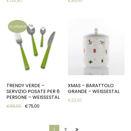
€
135,90
€
89,50
In offerta!
TRENDY VERDE –
XMAS – BARATTOLO
SERVIZIO POSATE PER 6
GRANDE – WEISSESTAL
PERSONE – WEISSESTAL
€
23,50
Original price was: €88,00.
Current price is: €75,00.
€
88,00
€
75,00
1
2