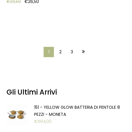
Original price was: €29,50.
Current price is: €26,50.
€
29,50
€
26,50
1
2
3
Gli Ultimi Arrivi
151 - YELLOW GLOW BATTERIA DI PENTOLE 8
PEZZI - MONETA
€
564,00