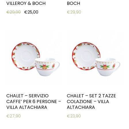
VILLEROY & BOCH
BOCH
Original price was: €29,90.
Current price is: €25,00.
€
29,90
€
25,00
€
29,90
CHALET – SERVIZIO
CHALET – SET 2 TAZZE
CAFFE’ PER 6 PERSONE –
COLAZIONE – VILLA
VILLA ALTACHIARA
ALTACHIARA
€
27,90
€
23,90