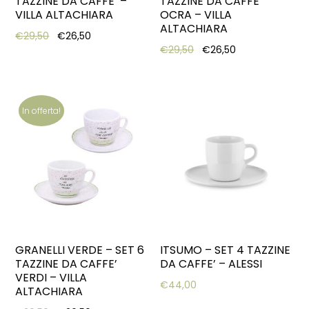
TAZZINE DA CAFFE’ –
TAZZINE DA CAFFE’
VILLA ALTACHIARA
OCRA – VILLA
ALTACHIARA
Original price was: €29,50.
Current price is: €26,50.
€
29,50
€
26,50
Original price was: €29,
Current price is
€
29,50
€
26,50
In offerta!
GRANELLI VERDE – SET 6
ITSUMO – SET 4 TAZZINE
TAZZINE DA CAFFE’
DA CAFFE’ – ALESSI
VERDI – VILLA
€
44,00
ALTACHIARA