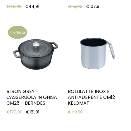
Original price was: €49,90.
Current price is: €44,91.
Original price was: €119
Current price is
€
49,90
€
44,91
€
119,90
€
107,91
In offerta!
B.IRON GREY –
BOLLILATTE INOX E
CASSERUOLA IN GHISA
ANTIADERENTE CM12 –
CM26 – BERNDES
KELOMAT
Original price was: €179,90.
Current price is: €161,91.
€
179,90
€
161,91
€
49,50