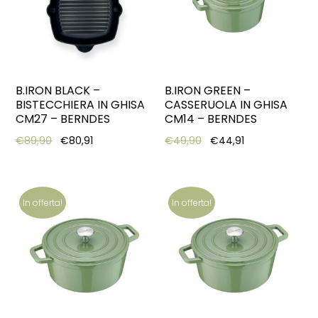
B.IRON BLACK –
B.IRON GREEN –
BISTECCHIERA IN GHISA
CASSERUOLA IN GHISA
CM27 – BERNDES
CM14 – BERNDES
Original price was: €89,90.
Current price is: €80,91.
Original price was: €49
Current price i
€
89,90
€
80,91
€
49,90
€
44,91
In offerta!
In offerta!