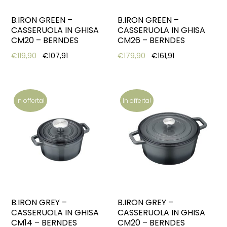
B.IRON GREEN –
B.IRON GREEN –
CASSERUOLA IN GHISA
CASSERUOLA IN GHISA
CM20 – BERNDES
CM26 – BERNDES
Original price was: €119,90.
Current price is: €107,91.
Original price was: €17
Current price is
€
119,90
€
107,91
€
179,90
€
161,91
In offerta!
In offerta!
B.IRON GREY –
B.IRON GREY –
CASSERUOLA IN GHISA
CASSERUOLA IN GHISA
CM14 – BERNDES
CM20 – BERNDES