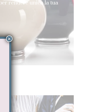
 per rendere unica la tua
×