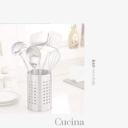
640
prodotti
Cucina