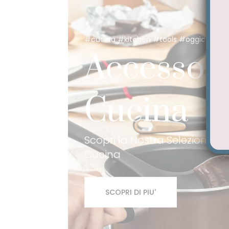
#cucina #kitchen #tools #oggicucinoi
Accessori
Cucina
Scopri la Nostra Selezione di
Cucina
SCOPRI DI PIU'