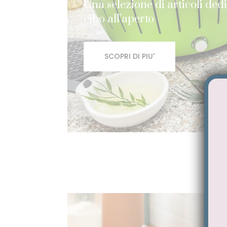
Una selezione di articoli ded
cibo all’aperto
SCOPRI DI PIU'