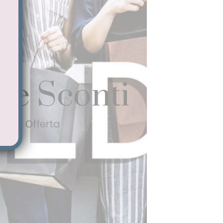
e e Sconti
tti in Offerta