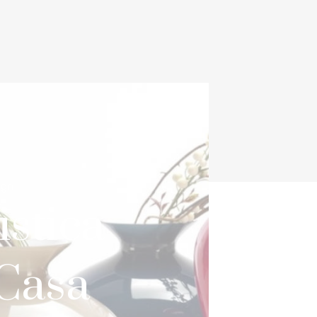
ign
istica
 Casa