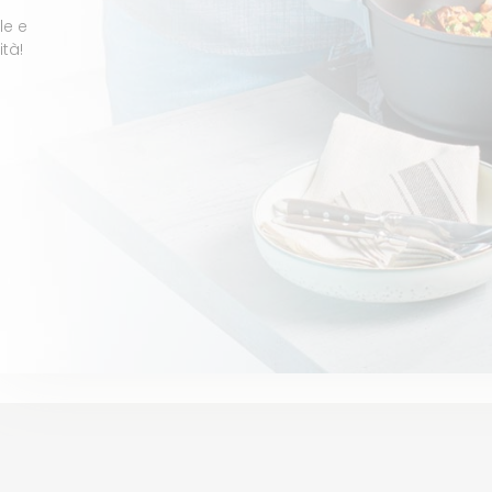
le e
ità!