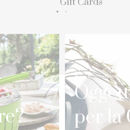
Gift Cards
#vasi #centrotavola #des
Oggett
re?
per la