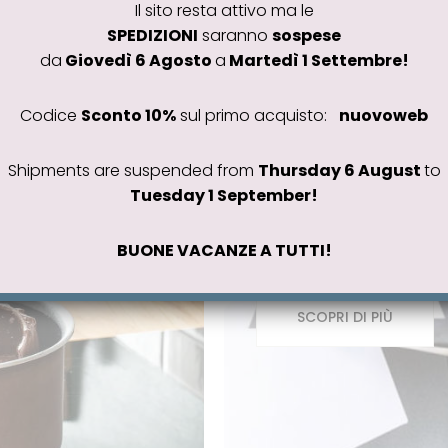
Il sito resta attivo ma le
SPEDIZIONI
saranno
sospese
da
Giovedì 6 Agosto
a
Martedì 1 Settembre!
o
 da
Codice
Sconto 10%
sul primo acquisto:
nuovoweb
#saldi #sconti #offerte
Offert
Shipments are suspended from
Thursday 6 August
to
Tuesday 1 September!
Scopri i nostri prodo
BUONE VACANZE A TUTTI!
 Accessori per la
SCOPRI DI PIÙ