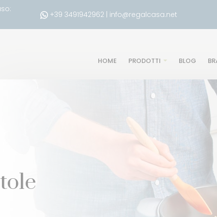
uso:
+39 3491942962
|
info@regalcasa.net
HOME
PRODOTTI
BLOG
BR
tole