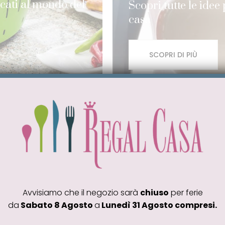
icati al mondo del
Scopri tutte le idee
casa
SCOPRI DI PIÙ
Avvisiamo che il negozio sarà
chiuso
per ferie
da
Sabato 8 Agosto
a
Lunedì 31 Agosto compresi.