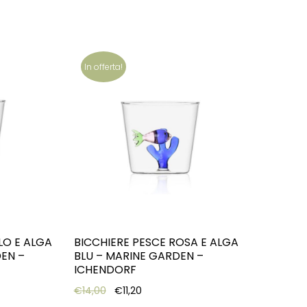
In offerta!
LO E ALGA
BICCHIERE PESCE ROSA E ALGA
EN –
BLU – MARINE GARDEN –
ICHENDORF
: €14,00.
e is: €11,20.
Original price was: €14,00.
Current price is: €11,20.
€
14,00
€
11,20