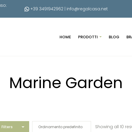
uso:
+39 3491942962
|
info@regalcasa.net
HOME
PRODOTTI
BLOG
BR
Marine Garden
Showing all 10 res
Filters