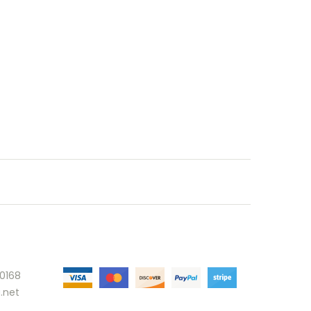
30168
.net