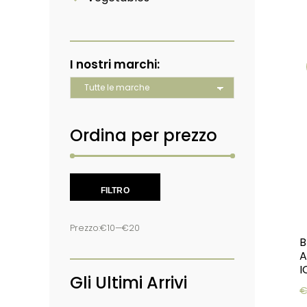
I nostri marchi:
Ordina per prezzo
Prezzo Min
Prezzo Max
FILTRO
Prezzo:
€10
—
€20
B
A
I
Gli Ultimi Arrivi