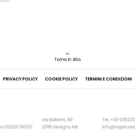
€
13,50
Torna in Alto
PRIVACY POLICY
COOKIE POLICY
TERMINI E CONDIZIONI
Via Ballerini, 60
Tel. +39 03622
.Iva 00226790137
20181 Seregno MB
info@regalcasa