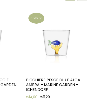
In offerta!
NCO E
BICCHIERE PESCE BLU E ALGA
E GARDEN
AMBRA – MARINE GARDEN –
ICHENDORF
: €14,00.
e is: €11,20.
Original price was: €14,00.
Current price is: €11,20.
€
14,00
€
11,20