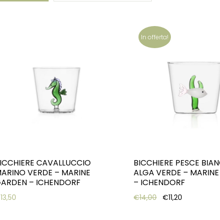
In offerta!
ICCHIERE CAVALLUCCIO
BICCHIERE PESCE BIA
ARINO VERDE – MARINE
ALGA VERDE – MARIN
ARDEN – ICHENDORF
– ICHENDORF
Original price was
Current pric
€
13,50
€
14,00
€
11,20