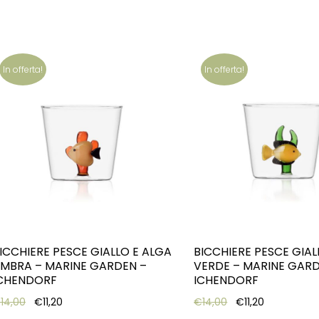
In offerta!
In offerta!
ICCHIERE PESCE GIALLO E ALGA
BICCHIERE PESCE GIAL
MBRA – MARINE GARDEN –
VERDE – MARINE GARD
CHENDORF
ICHENDORF
Original price was: €14,00.
Current price is: €11,20.
Original price was
Current pric
€
14,00
€
11,20
€
14,00
€
11,20