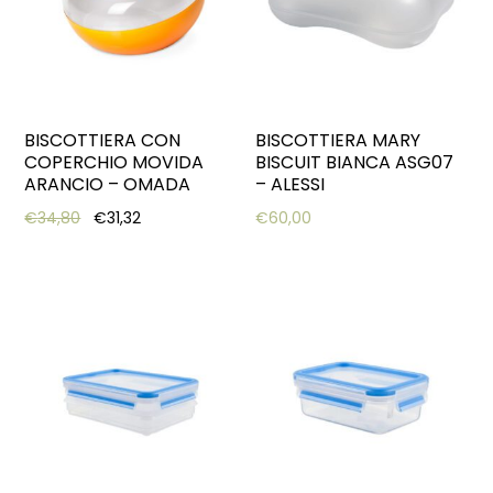
BISCOTTIERA CON
BISCOTTIERA MARY
COPERCHIO MOVIDA
BISCUIT BIANCA ASG07
ARANCIO – OMADA
– ALESSI
Original price was: €34,80.
Current price is: €31,32.
€
34,80
€
31,32
€
60,00