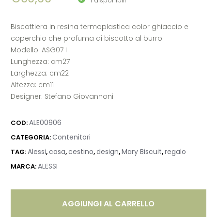
1 disponibili
Biscottiera in resina termoplastica color ghiaccio e
coperchio che profuma di biscotto al burro.
Modello: ASG07 I
Lunghezza: cm27
Larghezza: cm22
Altezza: cm11
Designer: Stefano Giovannoni
ALE00906
COD:
Contenitori
CATEGORIA:
Alessi
casa
cestino
design
Mary Biscuit
regalo
TAG:
,
,
,
,
,
ALESSI
MARCA:
AGGIUNGI AL CARRELLO