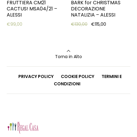
FRUTTIERA CM21
BARK for CHRISTMAS
CACTUS! MSA04/21 –
DECORAZIONE
ALESSI
NATALIZIA – ALESSI
Original price was: €13
Current price i
€
99,00
€
130,00
€
115,00
Torna in Alto
PRIVACY POLICY
COOKIE POLICY
TERMINI E
CONDIZIONI