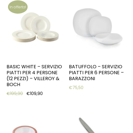
In offerta!
BASIC WHITE – SERVIZIO
BATUFFOLO – SERVIZIO
PIATTI PER 4 PERSONE
PIATTI PER 6 PERSONE –
(12 PEZZI) – VILLEROY &
BARAZZONI
BOCH
€
75,50
Original price was: €199,90.
Current price is: €109,90.
€
199,90
€
109,90