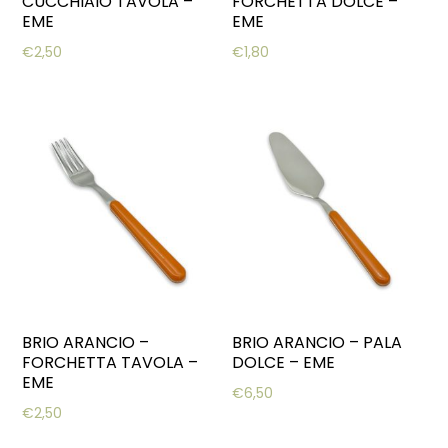
CUCCHIAIO TAVOLA –
FORCHETTA DOLCE –
EME
EME
€
2,50
€
1,80
BRIO ARANCIO –
BRIO ARANCIO – PALA
FORCHETTA TAVOLA –
DOLCE – EME
EME
€
6,50
€
2,50