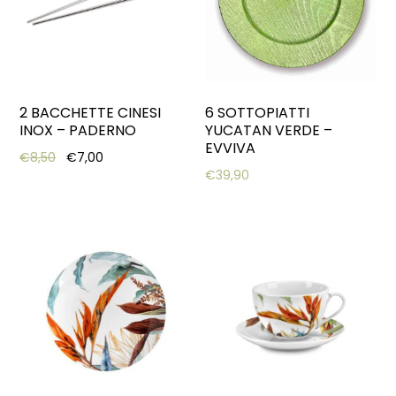
2 BACCHETTE CINESI
6 SOTTOPIATTI
INOX – PADERNO
YUCATAN VERDE –
EVVIVA
Original price was: €8,50.
Current price is: €7,00.
€
8,50
€
7,00
€
39,90