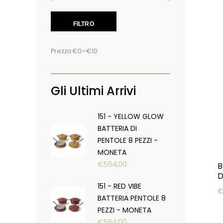
Prezzo Min
Prezzo Max
FILTRO
Prezzo:
€0
—
€10
Gli Ultimi Arrivi
151 - YELLOW GLOW
BATTERIA DI
PENTOLE 8 PEZZI -
MONETA
€
564,00
B
151 - RED VIBE
BATTERIA PENTOLE 8
PEZZI - MONETA
€
564,00