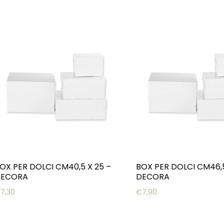
OX PER DOLCI CM40,5 X 25 –
BOX PER DOLCI CM46,5
DECORA
DECORA
€
7,30
€
7,90