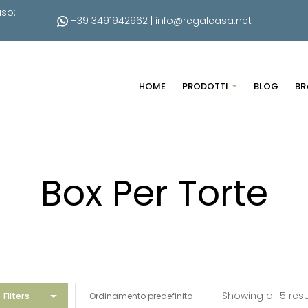
uso:
+39 3491942962
|
info@regalcasa.net
HOME
PRODOTTI
BLOG
BR
Box Per Torte
Showing all 5 resu
Filters