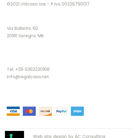
©2021 Utilcasa sas - P.Iva 00226790137
Via Ballerini, 60
20181 Seregno MB
Tel. +39 0362230168
info@regalcasa.net
Web site design by
AC Consulting