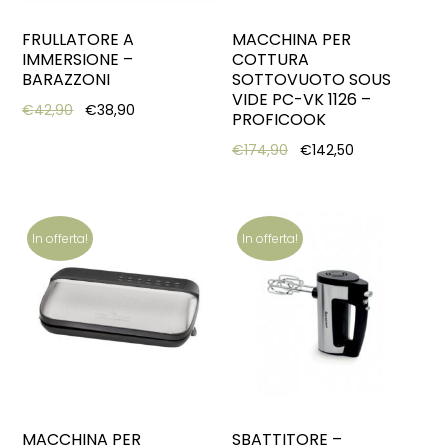
FRULLATORE A
MACCHINA PER
IMMERSIONE –
COTTURA
BARAZZONI
SOTTOVUOTO SOUS
VIDE PC-VK 1126 –
Original price was: €42,90.
Current price is: €38,90.
€
42,90
€
38,90
PROFICOOK
Original price was: €17
Current price 
€
174,90
€
142,50
In offerta!
In offerta!
MACCHINA PER
SBATTITORE –