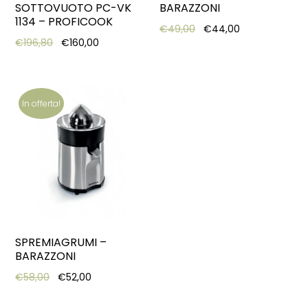
SOTTOVUOTO PC-VK
BARAZZONI
1134 – PROFICOOK
Original price was: €49
Current price 
€
49,00
€
44,00
Original price was: €196,80.
Current price is: €160,00.
€
196,80
€
160,00
In offerta!
SPREMIAGRUMI –
BARAZZONI
Original price was: €58,00.
Current price is: €52,00.
€
58,00
€
52,00