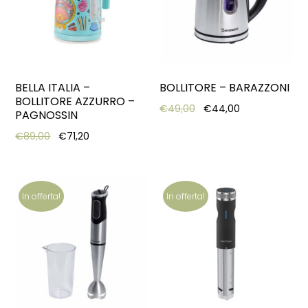
BELLA ITALIA –
BOLLITORE – BARAZZONI
BOLLITORE AZZURRO –
Original price was: €49
Current price 
€
49,00
€
44,00
PAGNOSSIN
Original price was: €89,00.
Current price is: €71,20.
€
89,00
€
71,20
In offerta!
In offerta!