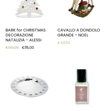
BARK for CHRISTMAS
CAVALLO A DONDOLO
DECORAZIONE
GRANDE – NOEL
NATALIZIA – ALESSI
€
48,50
Original price was: €130,00.
Current price is: €115,00.
€
130,00
€
115,00