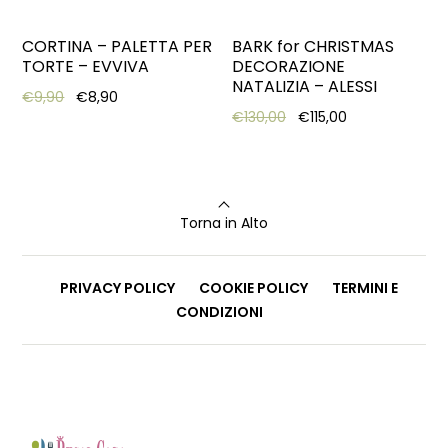
CORTINA – PALETTA PER
BARK for CHRISTMAS
TORTE – EVVIVA
DECORAZIONE
NATALIZIA – ALESSI
Original price was: €9,90.
Current price is: €8,90.
€
9,90
€
8,90
Original price was: €13
Current price i
€
130,00
€
115,00
Torna in Alto
PRIVACY POLICY
COOKIE POLICY
TERMINI E
CONDIZIONI