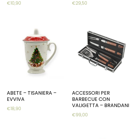
€
10,90
€
29,50
ABETE – TISANIERA –
ACCESSORI PER
EVVIVA
BARBECUE CON
VALIGETTA – BRANDANI
€
18,90
€
99,00