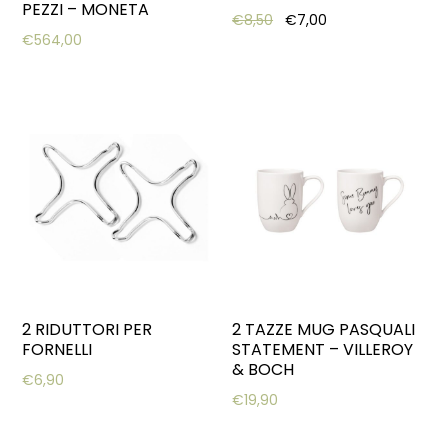
PEZZI – MONETA
Original price was: €8,50
Current price is: 
€
8,50
€
7,00
€
564,00
2 RIDUTTORI PER
2 TAZZE MUG PASQUALI
FORNELLI
STATEMENT – VILLEROY
& BOCH
€
6,90
€
19,90