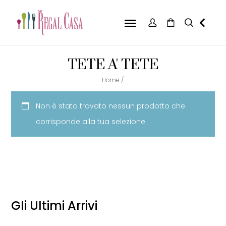
TETE A' TETE
Home
/
Non è stato trovato nessun prodotto che
corrisponde alla tua selezione.
Gli Ultimi Arrivi