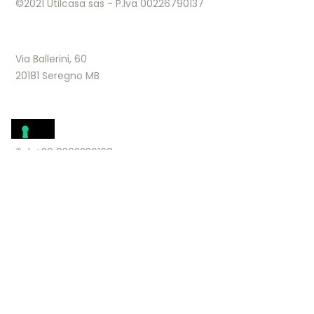
©2021 Utilcasa sas - P.Iva 00226790137
Via Ballerini, 60
20181 Seregno MB
Tel. +39 0362230168
info@regalcasa.net
Web site design by
AC Consulting