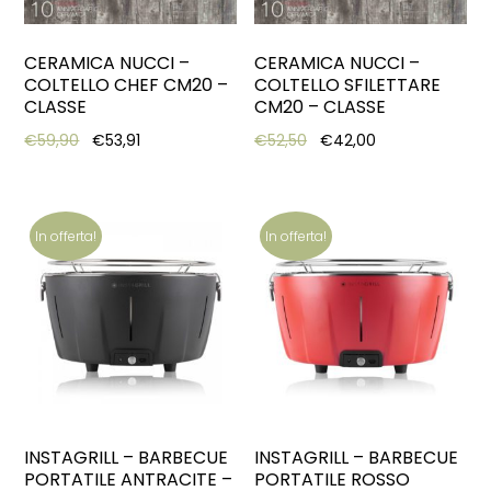
CERAMICA NUCCI –
CERAMICA NUCCI –
COLTELLO CHEF CM20 –
COLTELLO SFILETTARE
CLASSE
CM20 – CLASSE
Original price was: €59,90.
Current price is: €53,91.
Original price was: €52,
Current price i
€
59,90
€
53,91
€
52,50
€
42,00
In offerta!
In offerta!
INSTAGRILL – BARBECUE
INSTAGRILL – BARBECUE
PORTATILE ANTRACITE –
PORTATILE ROSSO