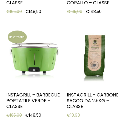
CLASSE
CORALLO – CLASSE
Original price was: €165,00.
Current price is: €148,50.
Original price was: €16
Current price 
€
165,00
€
148,50
€
165,00
€
148,50
In offerta!
INSTAGRILL – BARBECUE
INSTAGRILL – CARBONE
PORTATILE VERDE –
SACCO DA 2,5KG –
CLASSE
CLASSE
Original price was: €165,00.
Current price is: €148,50.
€
165,00
€
148,50
€
18,90