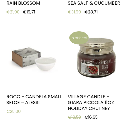
RAIN BLOSSOM
SEA SALT & CUCUMBER
Original price was: €21,90.
Current price is: €19,71.
Original price was: €31,9
Current price is:
€
21,90
€
19,71
€
31,90
€
28,71
In offerta!
ROCC – CANDELA SMALL
VILLAGE CANDLE –
SELCE – ALESSI
GIARA PICCOLA 11OZ
HOLIDAY CHUTNEY
€
25,00
Original price was: €18,5
Current price is:
€
18,50
€
16,65