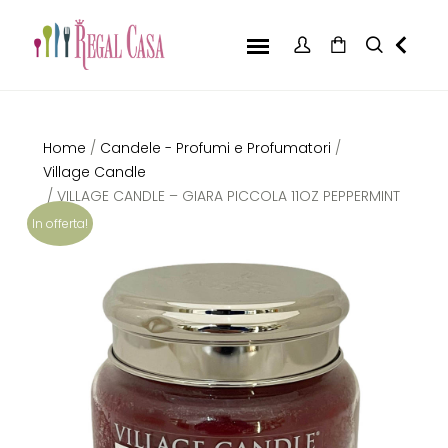
Home
/
Candele - Profumi e Profumatori
/
Village Candle
/ VILLAGE CANDLE – GIARA PICCOLA 11OZ PEPPERMINT
BARK
In offerta!