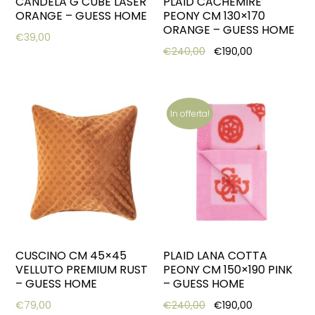
CANDELA G CUBE LASER
PLAID CACHEMIRE
ORANGE – GUESS HOME
PEONY CM 130×170
ORANGE – GUESS HOME
€
39,00
Original price was: €2
Current price
€
240,00
€
190,00
In offerta!
CUSCINO CM 45×45
PLAID LANA COTTA
VELLUTO PREMIUM RUST
PEONY CM 150×190 PINK
– GUESS HOME
– GUESS HOME
Original price was: €2
Current price
€
79,00
€
240,00
€
190,00