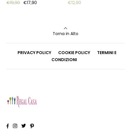
Original price was: €19,90.
Current price is: €17,90.
€
19,90
€
17,90
€
12,90
Torna in Alto
PRIVACY POLICY
COOKIE POLICY
TERMINI E
CONDIZIONI