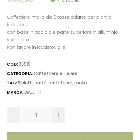
4 disponibili
Caffettiera moka da 6 tazze adatta per piani a
Induzione
con base in acciaio e parte superiore in alluminio
verniciato.
Non lavare in lavastoviglie.
33818
COD:
Caffettiere e Teiere
CATEGORIA:
Bialetti
caffè
caffettiera
moka
TAG:
,
,
,
BIALETTI
MARCA: