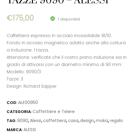
TAZZE 9090 – ALESSI
€
175,00
1 disponibili
Caffettiera espresso in acciaio inossidabile 18/10.
Fondo in acciaio magnetico adatto anche alla cottura
a induzione. 1 tazza.
Attenzione: verificate che il vostro piano induzione sia in
grado di attivarsi con un diametro minimo di 90 mm.
Modello: 9090/3
Tazze: 3
Design: Richard Sapper
ALE00950
COD:
Caffettiere e Teiere
CATEGORIA:
9090
Alessi
caffettiera
casa
design
moka
regalo
TAG:
,
,
,
,
,
,
ALESSI
MARCA: