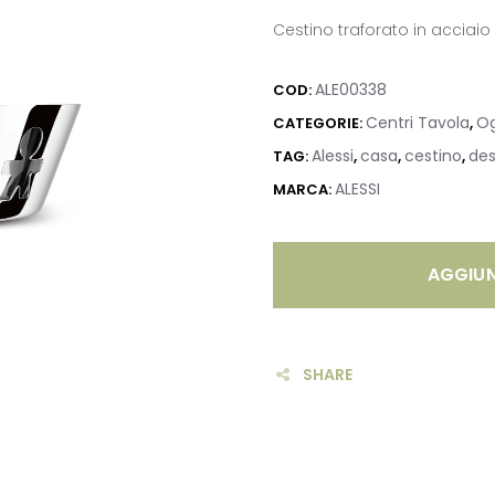
Cestino traforato in acciaio 
ALE00338
COD:
Centri Tavola
Og
CATEGORIE:
,
Alessi
casa
cestino
des
TAG:
,
,
,
ALESSI
MARCA:
AGGIUN
SHARE