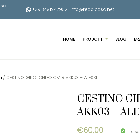
uso:
+39 3491942962
|
info@regalcasa.net
HOME
PRODOTTI
BLOG
BR
a
/ CESTINO GIROTONDO CM18 AKK03 – ALESSI
CESTINO G
AKK03 – ALE
€
60,00
1 disp