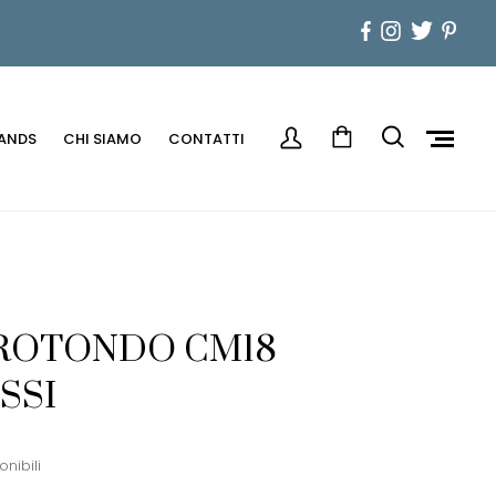
ANDS
CHI SIAMO
CONTATTI
IROTONDO CM18
SSI
onibili