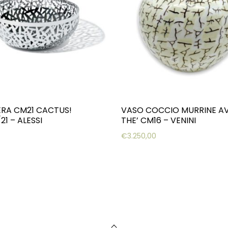
ERA CM21 CACTUS!
VASO COCCIO MURRINE AV
1 – ALESSI
THE’ CM16 – VENINI
€
3.250,00