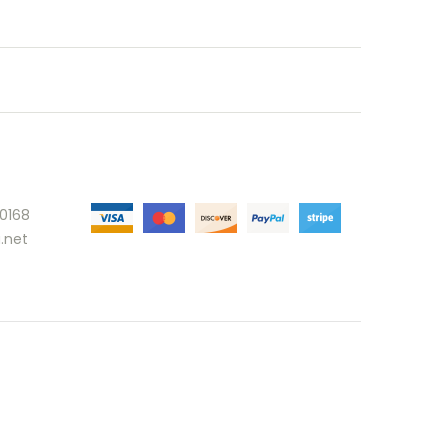
30168
.net