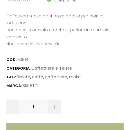
5 disponibili
Caffettiera moka da 4 tazze adatta per piani a
Induzione
con base in acciaio e parte superiore in alluminio
verniciato.
Non lavare in lavastoviglie.
33814
COD:
Caffettiere e Teiere
CATEGORIA:
Bialetti
caffè
caffettiera
moka
TAG:
,
,
,
BIALETTI
MARCA: