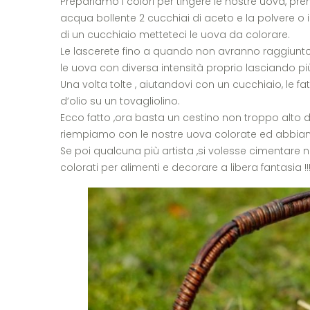
Prepariamo i colori per tingere le nostre uova, pr
acqua bollente 2 cucchiai di aceto e la polvere o 
di un cucchiaio metteteci le uova da colorare.
Le lascerete fino a quando non avranno raggiunto
le uova con diversa intensità proprio lasciando p
Una volta tolte , aiutandovi con un cucchiaio, le fa
d’olio su un tovagliolino.
Ecco fatto ,ora basta un cestino non troppo alto di
riempiamo con le nostre uova colorate ed abbiamo
Se poi qualcuna più artista ,si volesse cimentare n
colorati per alimenti e decorare a libera fantasia !!!