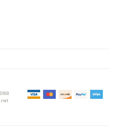
30168
.net