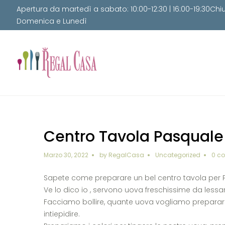
Apertura da martedì a sabato: 10:00-12:30 | 16:00-19:30Chi
Domenica e Lunedì
Centro Tavola Pasquale
Marzo 30, 2022
by
RegalCasa
Uncategorized
0 c
Sapete come preparare un bel centro tavola per
Ve lo dico io , servono uova freschissime da lessar
Facciamo bollire, quante uova vogliamo preparare,
intiepidire.