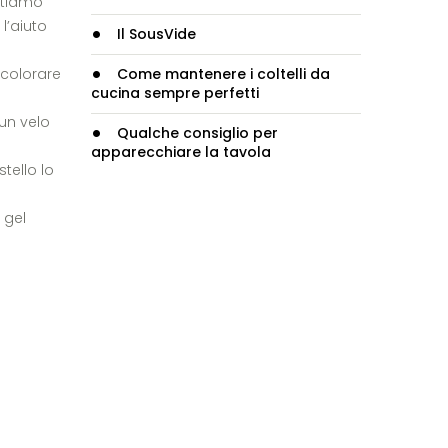
ettiamo
l’aiuto
Il SousVide
 colorare
Come mantenere i coltelli da
cucina sempre perfetti
 un velo
Qualche consiglio per
apparecchiare la tavola
tello lo
 gel