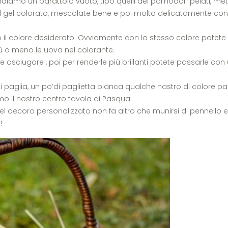
endiamo un barattolo vuoto, tipo quelli dei pomodori pelati, m
il gel colorato, mescolate bene e poi molto delicatamente con 
 il colore desiderato. Ovviamente con lo stesso colore potete
iù o meno le uova nel colorante.
te asciugare , poi per renderle più brillanti potete passarle con
 paglia, un po’di paglietta bianca qualche nastro di colore pas
 il nostro centro tavola di Pasqua.
el decoro personalizzato non fa altro che munirsi di pennello e
!