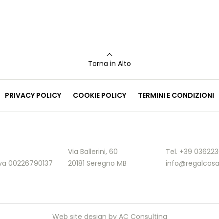
Torna in Alto
PRIVACY POLICY
COOKIE POLICY
TERMINI E CONDIZIONI
Via Ballerini, 60
Tel. +39 03622
.Iva 00226790137
20181 Seregno MB
info@regalcasa
Web site design by
AC Consulting