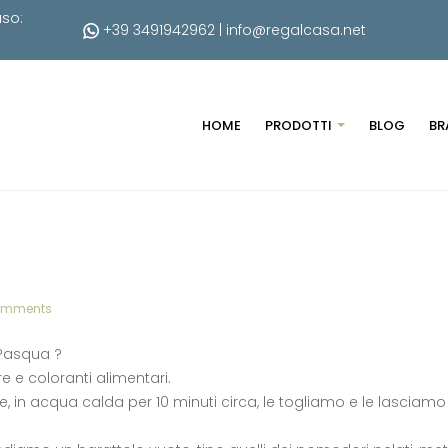
uso:
+39 3491942962
|
info@regalcasa.net
HOME
PRODOTTI
BLOG
BR
omments
 Pasqua ?
e e coloranti alimentari.
 in acqua calda per 10 minuti circa, le togliamo e le lasciamo