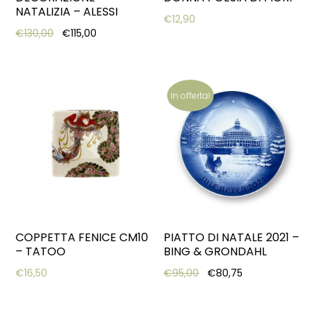
NATALIZIA – ALESSI
€
12,90
Original price was: €130,00.
Current price is: €115,00.
€
130,00
€
115,00
In offerta!
COPPETTA FENICE CM10
PIATTO DI NATALE 2021 –
– TATOO
BING & GRONDAHL
Original price was: €95,
Current price i
€
16,50
€
95,00
€
80,75