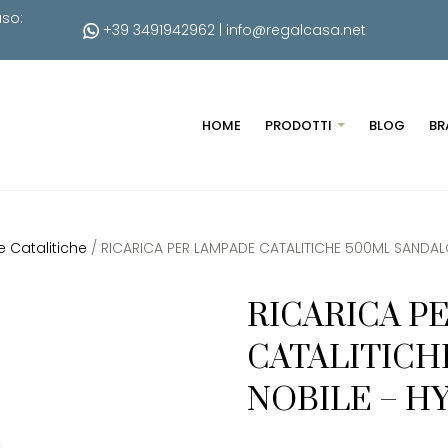
uso:
+39 3491942962
|
info@regalcasa.net
HOME
PRODOTTI
BLOG
BR
e Catalitiche
/ RICARICA PER LAMPADE CATALITICHE 500ML SANDA
RICARICA P
CATALITICH
NOBILE – H