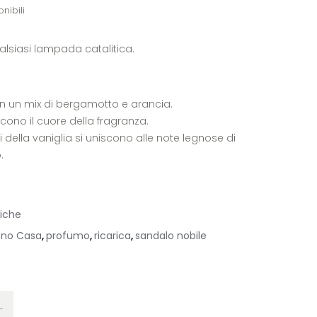
nibili
alsiasi lampada catalitica.
n un mix di bergamotto e arancia.
cono il cuore della fragranza.
li della vaniglia si uniscono alle note legnose di
.
tiche
pno Casa
profumo
ricarica
sandalo nobile
,
,
,