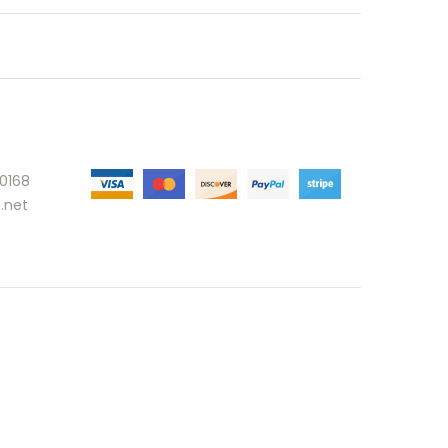
30168
.net