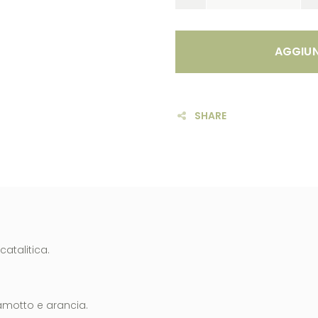
AGGIUN
SHARE
atalitica.
amotto e arancia.