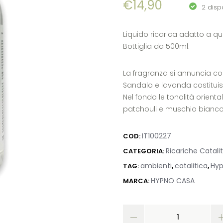
€
14,90
2 dispo
Liquido ricarica adatto a qu
Bottiglia da 500ml.
La fragranza si annuncia co
Sandalo e lavanda costituis
Nel fondo le tonalità orienta
patchouli e muschio bianco
IT100227
COD:
Ricariche Catali
CATEGORIA:
ambienti
catalitica
Hy
TAG:
,
,
HYPNO CASA
MARCA: