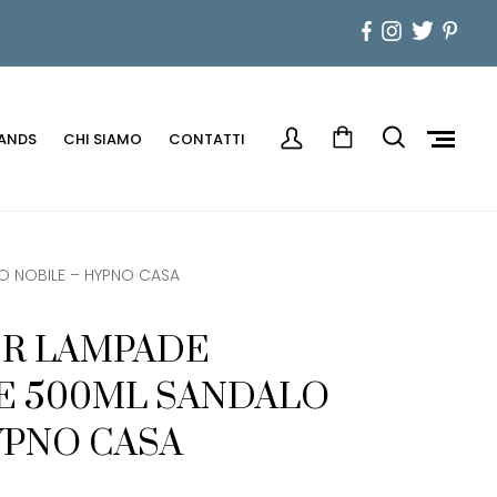
ANDS
CHI SIAMO
CONTATTI
LO NOBILE – HYPNO CASA
ER LAMPADE
E 500ML SANDALO
YPNO CASA