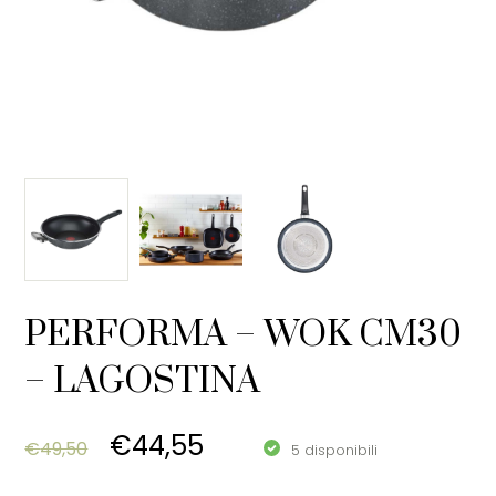
PERFORMA – WOK CM30
– LAGOSTINA
Original price was: €49,50.
Current price is: €44,5
€
44,55
€
49,50
5 disponibili