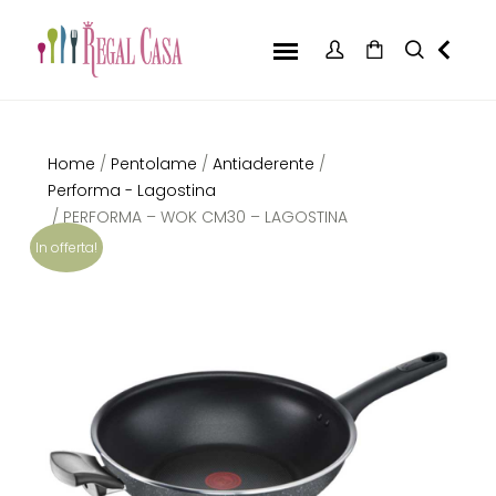
Home
/
Pentolame
/
Antiaderente
/
Performa - Lagostina
/ PERFORMA – WOK CM30 – LAGOSTINA
In offerta!