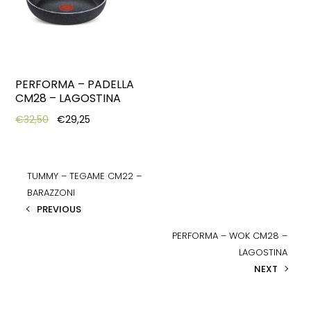
PERFORMA – PADELLA
CM28 – LAGOSTINA
Original price was: €32,50.
Current price is: €29,25.
€
32,50
€
29,25
TUMMY – TEGAME CM22 –
BARAZZONI
PREVIOUS
PERFORMA – WOK CM28 –
LAGOSTINA
NEXT