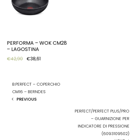
PERFORMA – WOK CM28
– LAGOSTINA
Original price was: €42,90.
Current price is: €38,61.
€
42,90
€
38,61
B.PERFECT – COPERCHIO
CM16 – BERNDES
PREVIOUS
PERFECT/PERFECT PLUS/PRO
– GUARNIZIONE PER
INDICATORE DI PRESSIONE
(6093109502)