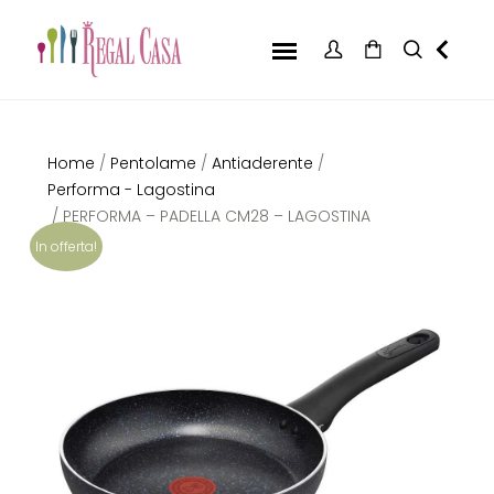
Home
/
Pentolame
/
Antiaderente
/
Performa - Lagostina
/ PERFORMA – PADELLA CM28 – LAGOSTINA
In offerta!