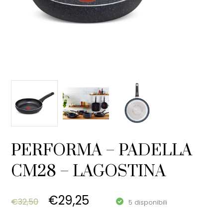
PERFORMA – PADELLA
CM28 – LAGOSTINA
Original price was: €32,50.
Current price is: €29,25
€
29,25
€
32,50
5 disponibili