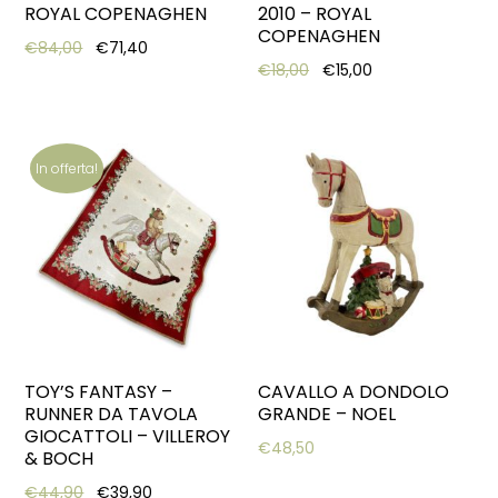
ROYAL COPENAGHEN
2010 – ROYAL
COPENAGHEN
Original price was: €84,00.
Current price is: €71,40.
€
84,00
€
71,40
Original price was: €18,0
Current price is:
€
18,00
€
15,00
In offerta!
TOY’S FANTASY –
CAVALLO A DONDOLO
RUNNER DA TAVOLA
GRANDE – NOEL
GIOCATTOLI – VILLEROY
€
48,50
& BOCH
Original price was: €44,90.
Current price is: €39,90.
€
44,90
€
39,90