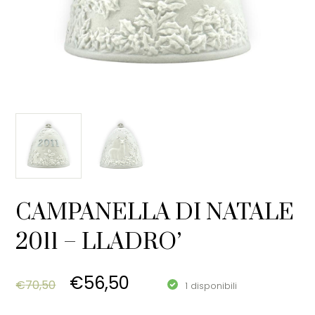
CAMPANELLA DI NATALE
2011 – LLADRO’
Original price was: €70,50.
Current price is: €56,5
€
56,50
€
70,50
1 disponibili