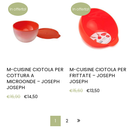
In offerta!
In offerta!
M-CUISINE CIOTOLA PER
M-CUISINE CIOTOLA PER
COTTURA A
FRITTATE – JOSEPH
MICROONDE – JOSEPH
JOSEPH
JOSEPH
Original price was: €15,6
Current price is: 
€
15,60
€
13,50
Original price was: €16,90.
Current price is: €14,50.
€
16,90
€
14,50
1
2