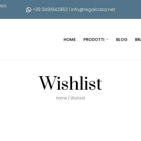
uso:
+39 3491942962
|
info@regalcasa.net
HOME
PRODOTTI
BLOG
BR
Wishlist
Home
/
Wishlist