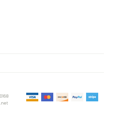
30168
.net