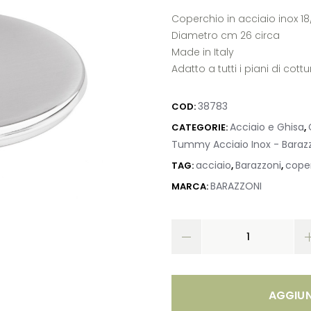
Coperchio in acciaio inox 18
Diametro cm 26 circa
Made in Italy
Adatto a tutti i piani di cot
38783
COD:
Acciaio e Ghisa
CATEGORIE:
,
Tummy Acciaio Inox - Baraz
acciaio
Barazzoni
cope
TAG:
,
,
BARAZZONI
MARCA:
AGGIUN