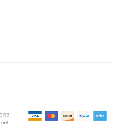
30168
.net