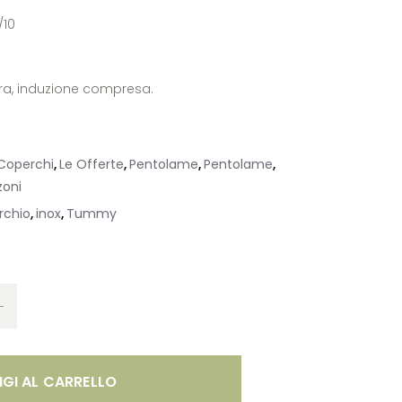
/10
tura, induzione compresa.
Coperchi
Le Offerte
Pentolame
Pentolame
,
,
,
,
zoni
rchio
inox
Tummy
,
,
GI AL CARRELLO