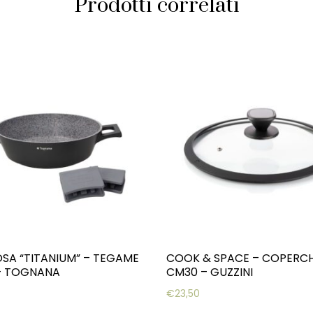
Prodotti correlati
OSA “TITANIUM” – TEGAME
COOK & SPACE – COPERC
– TOGNANA
CM30 – GUZZINI
€
23,50