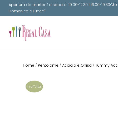
Apertura da martedì a sabato: 10:00-12:30 | 16:00-19:30Chi
Domenica e Lunedì
Home
/
Pentolame
/
Acciaio e Ghisa
/
Tummy Accia
In offerta!