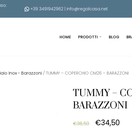
uso:
+39 3491942962
|
info@regalcasa.net
HOME
PRODOTTI
BLOG
BR
io Inox - Barazzoni
/ TUMMY – COPERCHIO CM26 – BARAZZONI
TUMMY – C
BARAZZONI
Original p
Cur
€
34,50
€
38,50