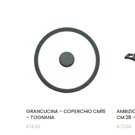
GRANCUCINA – COPERCHIO CM16
AMBIZI
– TOGNANA
CM 28 
€
14,50
€
73,50