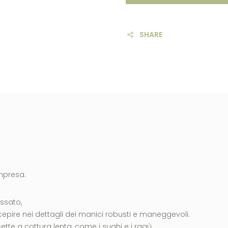
SHARE
ompresa.
ssato,
cepire nei dettagli dei manici robusti e maneggevoli.
ette a cottura lenta, come i sughi e i ragù.