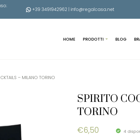
uso:
+39 3491942962
|
info@regalcasa.net
HOME
PRODOTTI
BLOG
BR
OCKTAILS – MILANO TORINO
SPIRITO CO
TORINO
€
6,50
4 dispon