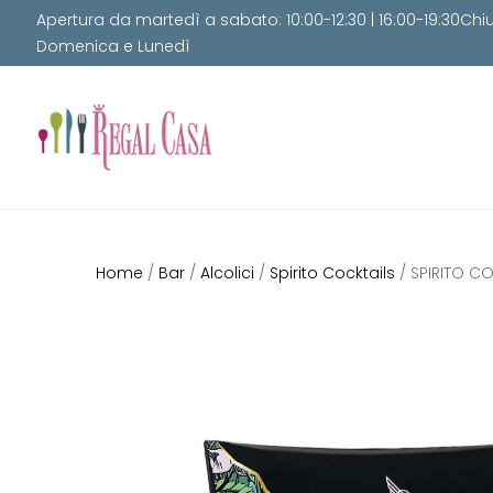
Apertura da martedì a sabato: 10:00-12:30 | 16:00-19:30Chi
Domenica e Lunedì
Home
/
Bar
/
Alcolici
/
Spirito Cocktails
/ SPIRITO C