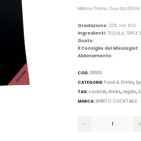
Milano Torino: box da 100ml
Gradazione:
33% Vol. 10cl
Ingredienti:
TEQUILA, TRIPLE
Gusto:
Il Consiglio del Mixologist:
Abbinamento:
38100
COD:
Food & Drinks
Sp
CATEGORIE:
,
cocktail
drinks
regalo
S
TAG:
,
,
,
SPIRITO COCKTAILS
MARCA: