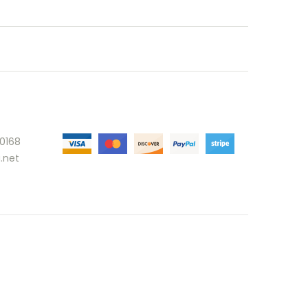
30168
.net