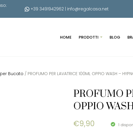
uso:
+39 3491942962
|
info@regalcasa.net
HOME
PRODOTTI
BLOG
BR
 per Bucato
/ PROFUMO PER LAVATRICE 100ML OPPIO WASH – HYP
PROFUMO PE
OPPIO WASH
€
9,90
1 dispon