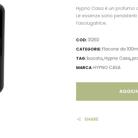
Hypno Casa è un profumo co
Le essenze sono persistenti 
l’asciugatrice.
31250
COD:
Flacone da 100m
CATEGORIE:
bucato
Hypno Casa
pr
TAG:
,
,
HYPNO CASA
MARCA:
AGGIUN
SHARE