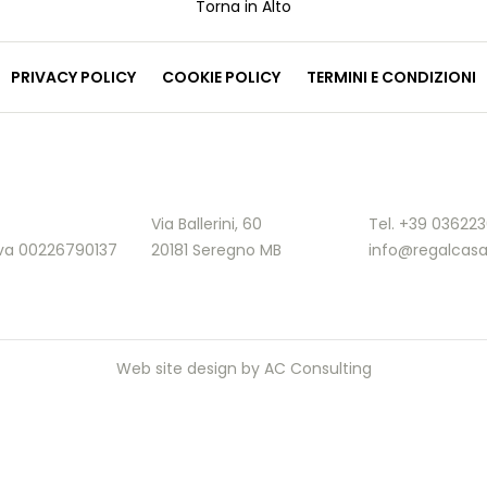
Torna in Alto
PRIVACY POLICY
COOKIE POLICY
TERMINI E CONDIZIONI
Via Ballerini, 60
Tel. +39 03622
.Iva 00226790137
20181 Seregno MB
info@regalcasa
Web site design by
AC Consulting