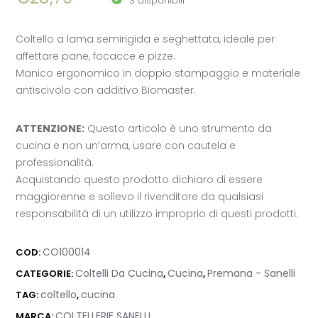
3 disponibili
Coltello a lama semirigida e seghettata, ideale per
affettare pane, focacce e pizze.
Manico ergonomico in doppio stampaggio e materiale
antiscivolo con additivo Biomaster.
ATTENZIONE:
Questo articolo è uno strumento da
cucina e non un’arma, usare con cautela e
professionalità.
Acquistando questo prodotto dichiaro di essere
maggiorenne e sollevo il rivenditore da qualsiasi
responsabilità di un utilizzo improprio di questi prodotti.
CO100014
COD:
Coltelli Da Cucina
Cucina
Premana - Sanelli
CATEGORIE:
,
,
coltello
cucina
TAG:
,
COLTELLERIE SANELLI
MARCA: