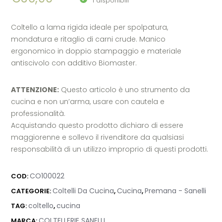
1 disponibili
Coltello a lama rigida ideale per spolpatura,
mondatura e ritaglio di carni crude. Manico
ergonomico in doppio stampaggio e materiale
antiscivolo con additivo Biomaster.
ATTENZIONE:
Questo articolo è uno strumento da
cucina e non un’arma, usare con cautela e
professionalità.
Acquistando questo prodotto dichiaro di essere
maggiorenne e sollevo il rivenditore da qualsiasi
responsabilità di un utilizzo improprio di questi prodotti.
CO100022
COD:
Coltelli Da Cucina
Cucina
Premana - Sanelli
CATEGORIE:
,
,
coltello
cucina
TAG:
,
COLTELLERIE SANELLI
MARCA: