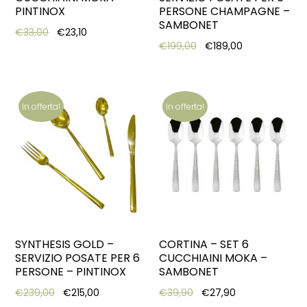
PINTINOX
PERSONE CHAMPAGNE –
SAMBONET
Original price was: €33,00.
Current price is: €23,10.
€
33,00
€
23,10
Original price was: €19
Current price 
€
199,00
€
189,00
In offerta!
In offerta!
SYNTHESIS GOLD –
CORTINA – SET 6
SERVIZIO POSATE PER 6
CUCCHIAINI MOKA –
PERSONE – PINTINOX
SAMBONET
Original price was: €239,00.
Current price is: €215,00.
Original price was: €39,
Current price i
€
239,00
€
215,00
€
39,90
€
27,90