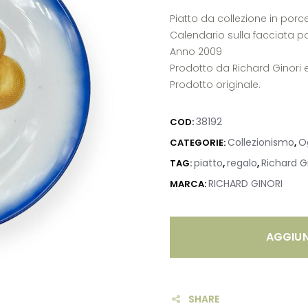
Piatto da collezione in por
Calendario sulla facciata p
Anno 2009
Prodotto da Richard Ginori 
Prodotto originale.
38192
COD:
Collezionismo
O
CATEGORIE:
,
piatto
regalo
Richard G
TAG:
,
,
RICHARD GINORI
MARCA:
AGGIUN
SHARE