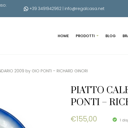
uso:
+39 3491942962
|
info@regalcasa.net
HOME
PRODOTTI
BLOG
BR
NDARIO 2009 by GIO PONTI – RICHARD GINORI
PIATTO CAL
PONTI – RI
€
155,00
1 dis