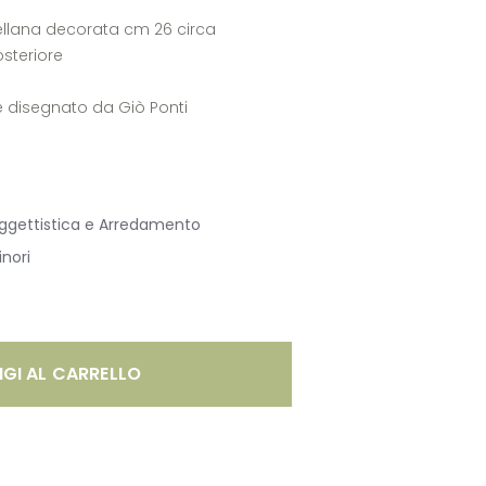
cellana decorata cm 26 circa
osteriore
e disegnato da Giò Ponti
ggettistica e Arredamento
inori
GI AL CARRELLO