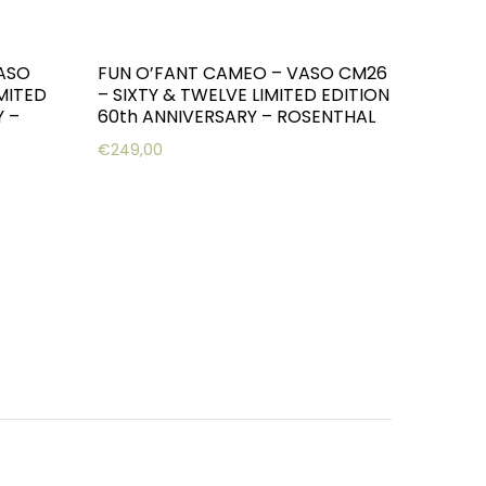
ASO
FUN O’FANT CAMEO – VASO CM26
MITED
– SIXTY & TWELVE LIMITED EDITION
Y –
60th ANNIVERSARY – ROSENTHAL
€
249,00