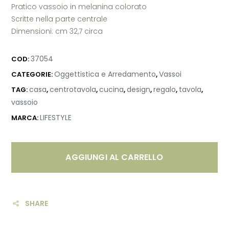
Pratico vassoio in melanina colorato
Scritte nella parte centrale
Dimensioni: cm 32,7 circa
37054
COD:
Oggettistica e Arredamento
Vassoi
CATEGORIE:
,
casa
centrotavola
cucina
design
regalo
tavola
TAG:
,
,
,
,
,
,
vassoio
LIFESTYLE
MARCA:
AGGIUNGI AL CARRELLO
SHARE