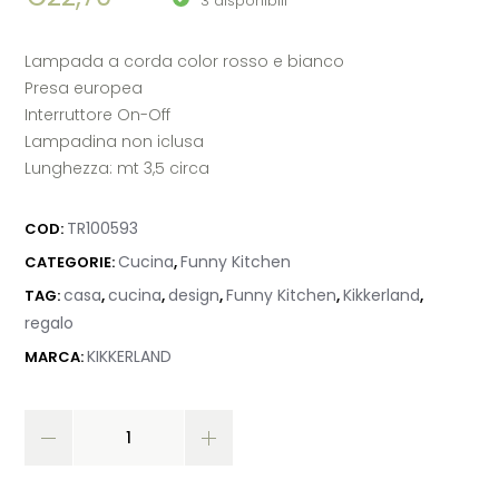
3 disponibili
Lampada a corda color rosso e bianco
Presa europea
Interruttore On-Off
Lampadina non iclusa
Lunghezza: mt 3,5 circa
TR100593
COD:
Cucina
Funny Kitchen
CATEGORIE:
,
casa
cucina
design
Funny Kitchen
Kikkerland
TAG:
,
,
,
,
,
regalo
KIKKERLAND
MARCA: