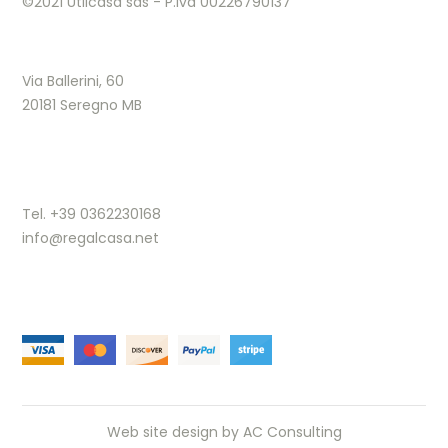
©2021 Utilcasa sas - P.Iva 00226790137
Via Ballerini, 60
20181 Seregno MB
Tel. +39 0362230168
info@regalcasa.net
Web site design by
AC Consulting