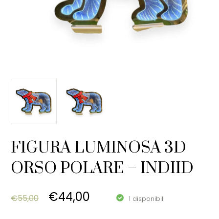
FIGURA LUMINOSA 3D
ORSO POLARE – INDIID
Original price was: €55,00.
Current price is: €44,0
€
44,00
€
55,00
1 disponibili