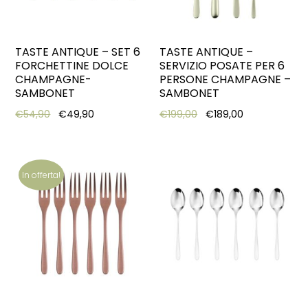
TASTE ANTIQUE – SET 6
TASTE ANTIQUE –
FORCHETTINE DOLCE
SERVIZIO POSATE PER 6
CHAMPAGNE-
PERSONE CHAMPAGNE –
SAMBONET
SAMBONET
Original price was: €54,90.
Current price is: €49,90.
Original price was: €19
Current price 
€
54,90
€
49,90
€
199,00
€
189,00
In offerta!