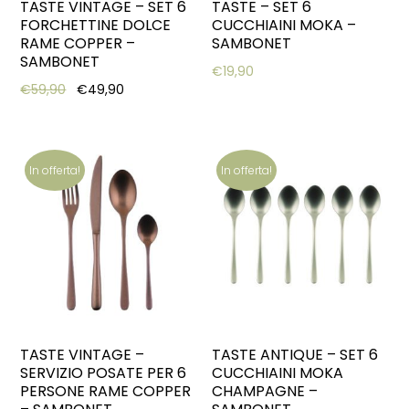
TASTE VINTAGE – SET 6
TASTE – SET 6
FORCHETTINE DOLCE
CUCCHIAINI MOKA –
RAME COPPER –
SAMBONET
SAMBONET
€
19,90
Original price was: €59,90.
Current price is: €49,90.
€
59,90
€
49,90
In offerta!
In offerta!
TASTE VINTAGE –
TASTE ANTIQUE – SET 6
SERVIZIO POSATE PER 6
CUCCHIAINI MOKA
PERSONE RAME COPPER
CHAMPAGNE –