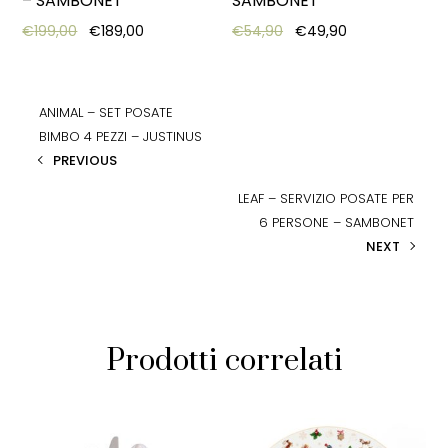
– SAMBONET
SAMBONET
Original price was: €199,00.
Current price is: €189,00.
Original price was: €54
Current price i
€
199,00
€
189,00
€
54,90
€
49,90
ANIMAL – SET POSATE
BIMBO 4 PEZZI – JUSTINUS
PREVIOUS
LEAF – SERVIZIO POSATE PER
6 PERSONE – SAMBONET
NEXT
Prodotti correlati