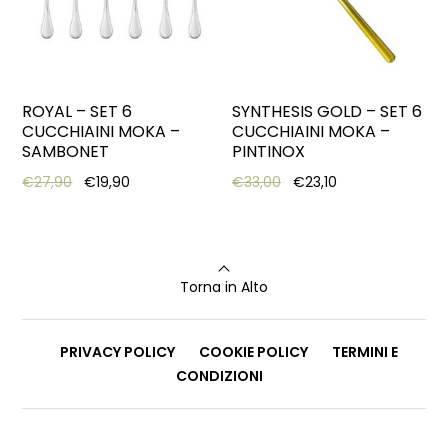
ROYAL – SET 6
SYNTHESIS GOLD – SET 6
CUCCHIAINI MOKA –
CUCCHIAINI MOKA –
SAMBONET
PINTINOX
Original price was: €27,90.
Current price is: €19,90.
Original price was: €33,
Current price is:
€
27,90
€
19,90
€
33,00
€
23,10
Torna in Alto
PRIVACY POLICY
COOKIE POLICY
TERMINI E
CONDIZIONI