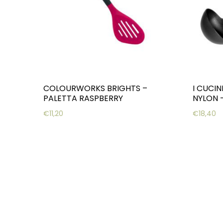
COLOURWORKS BRIGHTS –
I CUCIN
PALETTA RASPBERRY
NYLON 
€
11,20
€
18,40