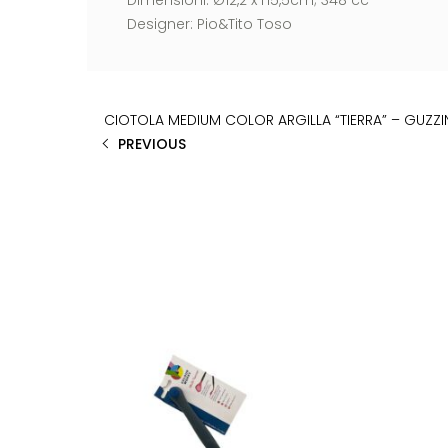
Dimensioni: Ø12,2 x H5,5cm; 348 cc
Designer: Pio&Tito Toso
CIOTOLA MEDIUM COLOR ARGILLA “TIERRA” – GUZZI
PREVIOUS