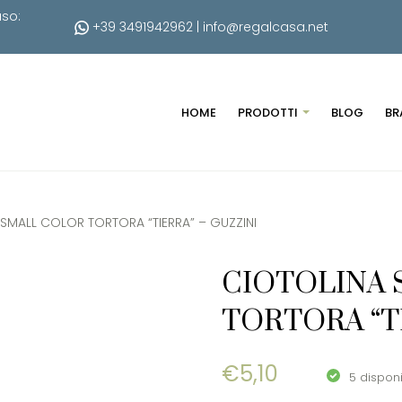
uso:
+39 3491942962
|
info@regalcasa.net
HOME
PRODOTTI
BLOG
BR
 SMALL COLOR TORTORA “TIERRA” – GUZZINI
CIOTOLINA
TORTORA “T
€
5,10
5 disponi