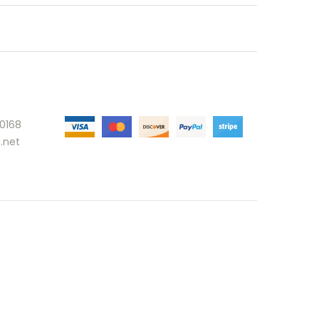
30168
.net