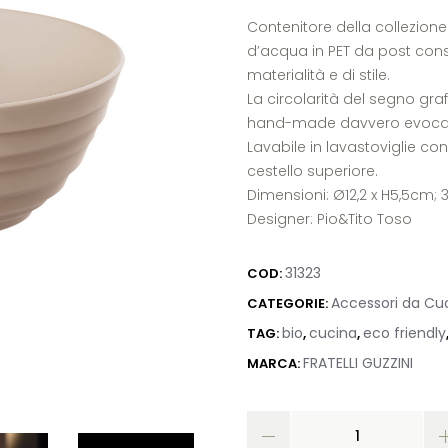
Contenitore della collezione 
d’acqua in PET da post cons
materialità e di stile.
La circolarità del segno gra
hand-made davvero evocat
Lavabile in lavastoviglie 
cestello superiore.
Dimensioni: Ø12,2 x H5,5cm; 
Designer: Pio&Tito Toso
31323
COD:
Accessori da Cu
CATEGORIE:
bio
cucina
eco friendly
TAG:
,
,
FRATELLI GUZZINI
MARCA: