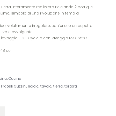
Tierra, interamente realizzata riciclando 2 bottiglie
umo, simbolo di una rivoluzione in tema di
fico, volutamente irregolare, conferisce un aspetto
ivo e avvolgente.
con lavaggio ECO-Cycle o con lavaggio MAX 55°C –
348 cc
cina
Cucina
,
Fratelli Guzzini
riciclo
tavola
tierra
tortora
,
,
,
,
,