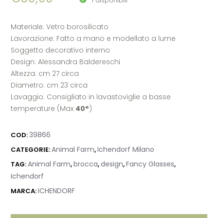
1 disponibili
Materiale: Vetro borosilicato
Lavorazione: Fatto a mano e modellato a lume
Soggetto decorativo interno
Design: Alessandra Baldereschi
Altezza: cm 27 circa
Diametro: cm 23 circa
Lavaggio: Consigliato in lavastoviglie a basse
temperature (Max
40°
)
39866
COD:
Animal Farm
Ichendorf Milano
CATEGORIE:
,
Animal Farm
brocca
design
Fancy Glasses
TAG:
,
,
,
,
Ichendorf
ICHENDORF
MARCA: