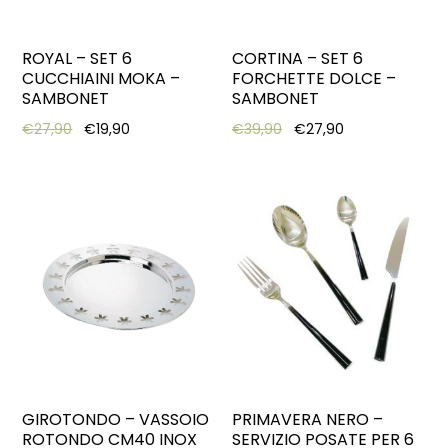
ROYAL – SET 6
CORTINA – SET 6
CUCCHIAINI MOKA –
FORCHETTE DOLCE –
SAMBONET
SAMBONET
Original price was: €27,90.
Current price is: €19,90.
Original price was: €39,
Current price i
€
27,90
€
19,90
€
39,90
€
27,90
GIROTONDO – VASSOIO
PRIMAVERA NERO –
ROTONDO CM40 INOX
SERVIZIO POSATE PER 6