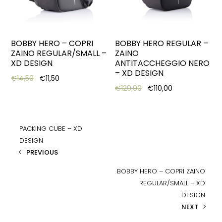
BOBBY HERO – COPRI
BOBBY HERO REGULAR –
ZAINO REGULAR/SMALL –
ZAINO
XD DESIGN
ANTITACCHEGGIO NERO
– XD DESIGN
Original price was: €14,50.
Current price is: €11,50.
€
14,50
€
11,50
Original price was: €12
Current price i
€
129,90
€
110,00
PACKING CUBE – XD
DESIGN
PREVIOUS
BOBBY HERO – COPRI ZAINO
REGULAR/SMALL – XD
DESIGN
NEXT