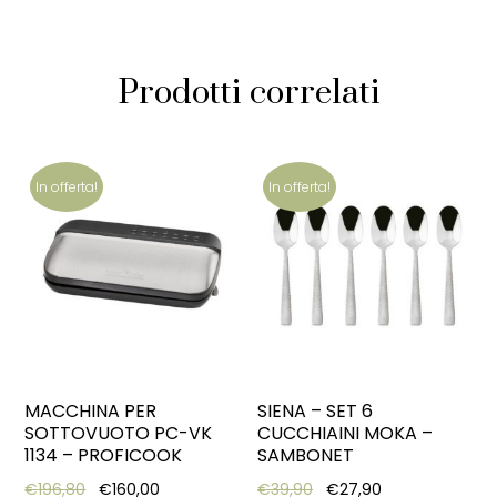
Prodotti correlati
In offerta!
In offerta!
MACCHINA PER
SIENA – SET 6
SOTTOVUOTO PC-VK
CUCCHIAINI MOKA –
1134 – PROFICOOK
SAMBONET
Original price was: €196,80.
Current price is: €160,00.
Original price was: €39,
Current price i
€
196,80
€
160,00
€
39,90
€
27,90