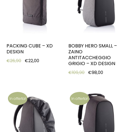
PACKING CUBE – XD
BOBBY HERO SMALL –
DESIGN
ZAINO
ANTITACCHEGGIO
Original price was: €26,90.
Current price is: €22,00.
€
26,90
€
22,00
GRIGIO – XD DESIGN
Original price was: €10
Current price 
€
109,90
€
98,00
In offerta!
In offerta!