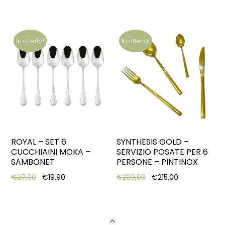
In offerta!
In offerta!
ROYAL – SET 6
SYNTHESIS GOLD –
CUCCHIAINI MOKA –
SERVIZIO POSATE PER 6
SAMBONET
PERSONE – PINTINOX
Original price was: €27,90.
Current price is: €19,90.
Original price was: €2
Current price 
€
27,90
€
19,90
€
239,00
€
215,00