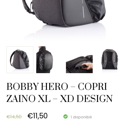
BOBBY HERO – COPRI
ZAINO XL – XD DESIGN
Original price was: €14,50.
Current price is: €11,50.
€
11,50
€
14,50
1 disponibili