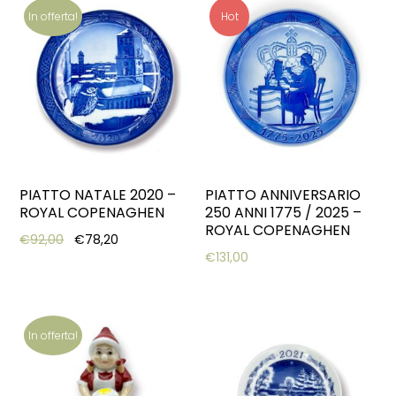
In offerta!
Hot
PIATTO NATALE 2020 –
PIATTO ANNIVERSARIO
ROYAL COPENAGHEN
250 ANNI 1775 / 2025 –
ROYAL COPENAGHEN
Original price was: €92,00.
Current price is: €78,20.
€
92,00
€
78,20
€
131,00
In offerta!