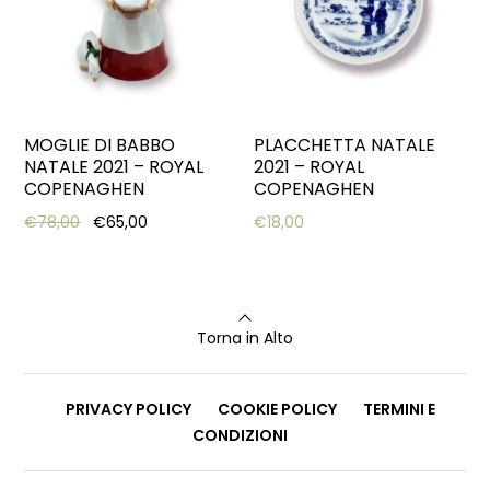
MOGLIE DI BABBO
PLACCHETTA NATALE
NATALE 2021 – ROYAL
2021 – ROYAL
COPENAGHEN
COPENAGHEN
Original price was: €78,00.
Current price is: €65,00.
€
78,00
€
65,00
€
18,00
Torna in Alto
PRIVACY POLICY
COOKIE POLICY
TERMINI E
CONDIZIONI