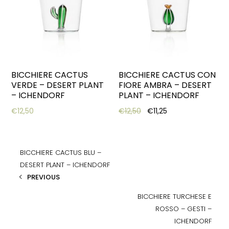
BICCHIERE CACTUS
BICCHIERE CACTUS CON
VERDE – DESERT PLANT
FIORE AMBRA – DESERT
– ICHENDORF
PLANT – ICHENDORF
Original price was: €12,5
Current price is: €
€
12,50
€
12,50
€
11,25
BICCHIERE CACTUS BLU –
DESERT PLANT – ICHENDORF
PREVIOUS
BICCHIERE TURCHESE E
ROSSO – GESTI –
ICHENDORF