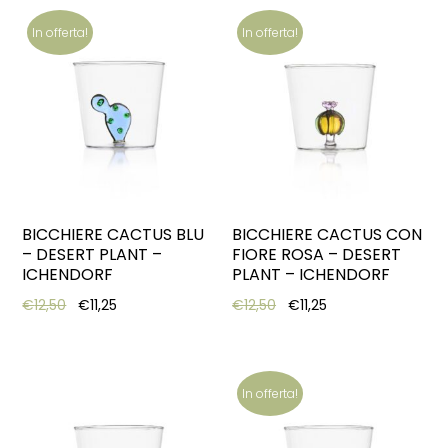
In offerta!
In offerta!
BICCHIERE CACTUS BLU
BICCHIERE CACTUS CON
– DESERT PLANT –
FIORE ROSA – DESERT
ICHENDORF
PLANT – ICHENDORF
Original price was: €12,50.
Current price is: €11,25.
Original price was: €12,5
Current price is: €
€
12,50
€
11,25
€
12,50
€
11,25
In offerta!