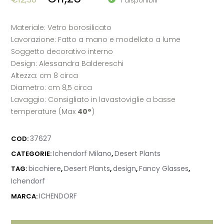
1 disponibili
Materiale: Vetro borosilicato
Lavorazione: Fatto a mano e modellato a lume
Soggetto decorativo interno
Design: Alessandra Baldereschi
Altezza: cm 8 circa
Diametro: cm 8,5 circa
Lavaggio: Consigliato in lavastoviglie a basse
temperature (Max
40°
)
37627
COD:
Ichendorf Milano
Desert Plants
CATEGORIE:
,
bicchiere
Desert Plants
design
Fancy Glasses
TAG:
,
,
,
,
Ichendorf
ICHENDORF
MARCA: