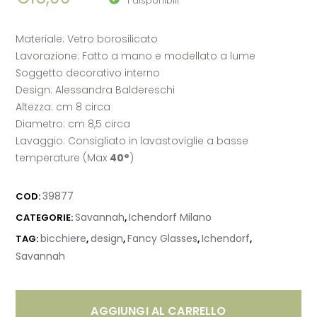
1 disponibili
Materiale: Vetro borosilicato
Lavorazione: Fatto a mano e modellato a lume
Soggetto decorativo interno
Design: Alessandra Baldereschi
Altezza: cm 8 circa
Diametro: cm 8,5 circa
Lavaggio: Consigliato in lavastoviglie a basse
temperature (Max
40°
)
39877
COD:
Savannah
Ichendorf Milano
CATEGORIE:
,
bicchiere
design
Fancy Glasses
Ichendorf
TAG:
,
,
,
,
Savannah
AGGIUNGI AL CARRELLO