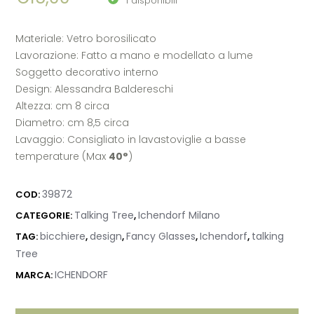
1 disponibili
Materiale: Vetro borosilicato
Lavorazione: Fatto a mano e modellato a lume
Soggetto decorativo interno
Design: Alessandra Baldereschi
Altezza: cm 8 circa
Diametro: cm 8,5 circa
Lavaggio: Consigliato in lavastoviglie a basse
temperature (Max
40°
)
39872
COD:
Talking Tree
Ichendorf Milano
CATEGORIE:
,
bicchiere
design
Fancy Glasses
Ichendorf
talking
TAG:
,
,
,
,
Tree
ICHENDORF
MARCA: