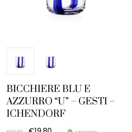
BICCHIERE BLU E
AZZURRO “U” – GESTI –
ICHENDORF
Original price was: €22,00.
Current price is: €19,80
€
19,80
€
22,00